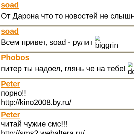
soad
От Дарона что то новостей не слышн
soad
Всем привет, soad - рулит
Phobos
питер ты надоел, глянь че на тебе!
Peter
порно!!
http://kino2008.by.ru/
Peter
читай чужие смс!!!
http://sms2.webaltera.ru/