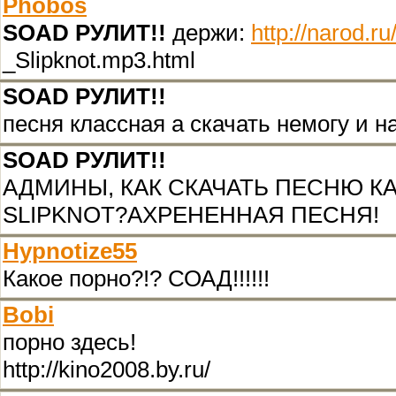
Phobos
SOAD РУЛИТ!!
держи:
http://narod.
_Slipknot.mp3.html
SOAD РУЛИТ!!
песня классная а скачать немогу и н
SOAD РУЛИТ!!
АДМИНЫ, КАК СКАЧАТЬ ПЕСНЮ К
SLIPKNOT?АХРЕНЕННАЯ ПЕСНЯ!
Hypnotize55
Какое порно?!? СОАД!!!!!!
Bobi
порно здесь!
http://kino2008.by.ru/