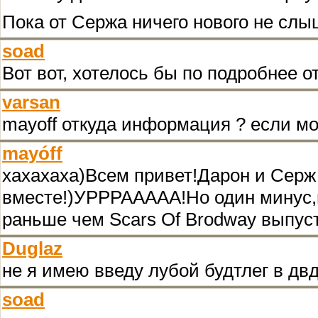
Пока от Сержа ничего нового не слы
soad
Вот вот, хотелось бы по подробнее о
varsan
mayoff откуда информация ? если м
mayóff
хахахаха)Всем привет!Дарон и Серж
вместе!)УРРРААААА!Но один минус,н
раньше чем Scars Of Brodway выпус
Duglaz
не я имею введу лубой будтлег в дв
soad