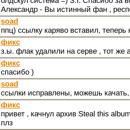
олдскул система =) З.І. Спасибо за 
Александр - Вы истинный фан , респ
soad
ппц) ссылку каряво вставил, теперь
фикс
з.ы. флак удалили на серве , тот же
фикс
спасибо )
soad
ссылки исправлены, можешь качать, 
фикс
привет , качнул архив Steal this albu
плз