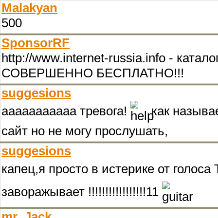
Malakyan
500
SponsorRF
http://www.internet-russia.info - к
СОВЕРШЕННО БЕСПЛАТНО!!!
suggesions
ааааааааааа тревога!
как называе
сайт но не могу прослушать,
suggesions
капец,я просто в истерике от голоса Танк
заворажывает !!!!!!!!!!!!!!!!!11
mr_Jack