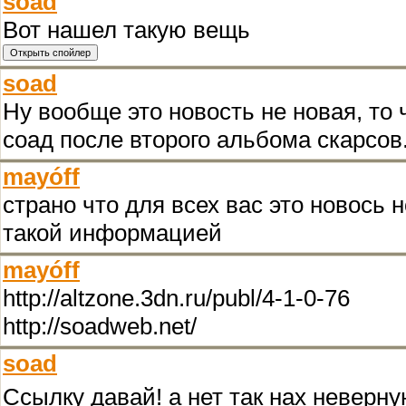
soad
Вот нашел такую вещь
soad
Ну вообще это новость не новая, то 
соад после второго альбома скарсов.
mayóff
страно что для всех вас это новось 
такой информацией
mayóff
http://altzone.3dn.ru/publ/4-1-0-76
http://soadweb.net/
soad
Ссылку давай! а нет так нах невер