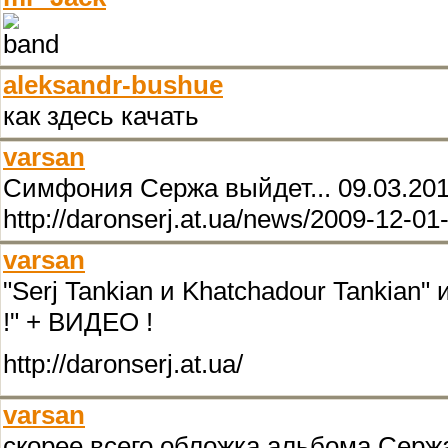
aleksandr-bushue
как здесь качать
varsan
Симфония Сержа выйдет... 09.03.2010
http://daronserj.at.ua/news/2009-12-01
varsan
"Serj Tankian и Khatchadour Tankian
!" + ВИДЕО !
http://daronserj.at.ua/
varsan
скорее всего обложка альбома Сержа