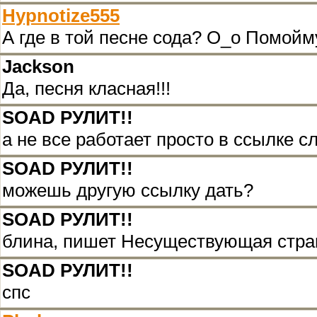
Hypnotize555
А где в той песне сода? О_о Помойму
Jackson
Да, песня класная!!!
SOAD РУЛИТ!!
а не все работает просто в ссылке с
SOAD РУЛИТ!!
можешь другую ссылку дать?
SOAD РУЛИТ!!
блина, пишет Несуществующая стран
SOAD РУЛИТ!!
спс