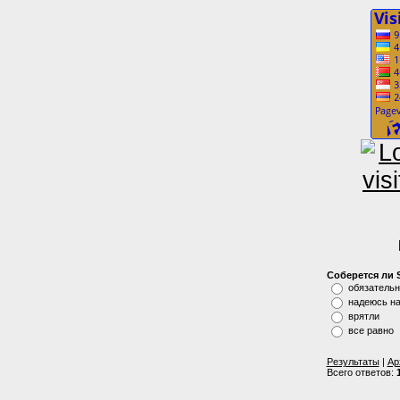
Соберется ли 
обязательн
надеюсь на
врятли
все равно
Результаты
|
Ар
Всего ответов: