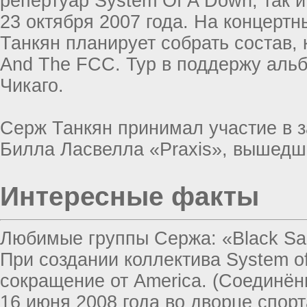
репертуар System Of A Down, так 
23 октября 2007 года. На концертн
Танкян планирует собрать состав, 
And The FCC. Тур в поддержу альб
Чикаго.
Серж Танкян принимал участие в з
Билла Ласвелла «Praxis», вышедше
Интересные факты
Любимые группы Сержа: «Black Sabb
При создании коллектива System o
сокращение от America. (Соединё
16 июня 2008 года во дворце спор