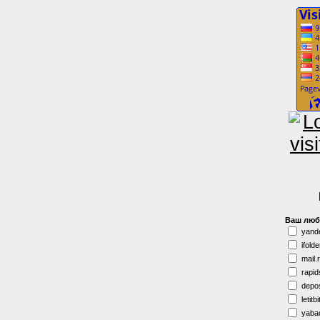
Ваш люб
yand
ifolde
mail.
rapid
depos
letitbi
yaba