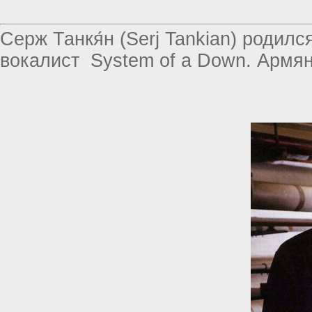
Серж Танкя́н (Serj Tankian) родилс
вокалист System of a Down. Армя