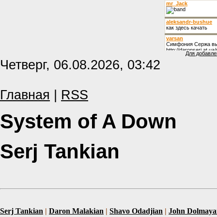
Для добавле
Четверг, 06.08.2026, 03:42
Главная
|
RSS
System of A Down
Serj Tankian
Serj Tankian
|
Daron Malakian
|
Shavo Odadjian
|
John Dolmaya