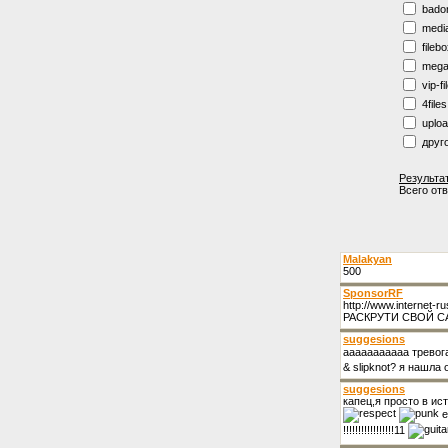
bado
medi
fileb
mega
vip-fi
4files
uplo
друг
Результа
Всего от